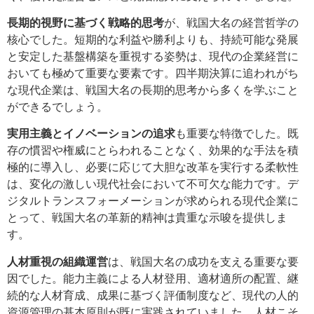
長期的視野に基づく戦略的思考
が、戦国大名の経営哲学の
核心でした。短期的な利益や勝利よりも、持続可能な発展
と安定した基盤構築を重視する姿勢は、現代の企業経営に
おいても極めて重要な要素です。四半期決算に追われがち
な現代企業は、戦国大名の長期的思考から多くを学ぶこと
ができるでしょう。
実用主義とイノベーションの追求
も重要な特徴でした。既
存の慣習や権威にとらわれることなく、効果的な手法を積
極的に導入し、必要に応じて大胆な改革を実行する柔軟性
は、変化の激しい現代社会において不可欠な能力です。デ
ジタルトランスフォーメーションが求められる現代企業に
とって、戦国大名の革新的精神は貴重な示唆を提供しま
す。
人材重視の組織運営
は、戦国大名の成功を支える重要な要
因でした。能力主義による人材登用、適材適所の配置、継
続的な人材育成、成果に基づく評価制度など、現代の人的
資源管理の基本原則が既に実践されていました。人材こそ