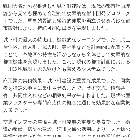
戦国大名たちが推進した城下町建設は、現代の都市計画理
論から見ても極めて合理的で効率的な都市開発プロジェク
トでした。軍事的要請と経済的発展を両立させる巧妙な都
市設計により、持続可能な成長を実現しました。
城下町の最大の特徴は、機能的なゾーニングでした。武士
居住区、商人町、職人町、寺社地などを計画的に配置する
ことで、各地区の特性を活かしながら全体として効率的な
都市機能を実現しました。これは現代の都市計画における
「用途地域制」の先駆けとも言えるシステムでした。
商工業の集積効果も城下町建設の重要な成果でした。同業
者を特定の地区に集中させることで、技術交流、情報共
有、共同仕入れなどの相乗効果が生まれました。現代の産
業クラスターや専門商店街の概念に通じる効果的な産業振
興策でした。
交通インフラの整備も城下町発展の重要な要素でした。街
道の整備、橋梁の建設、河川交通の活用により、人と物の
円滑な移動が可能になりました。これにより商業活動が活