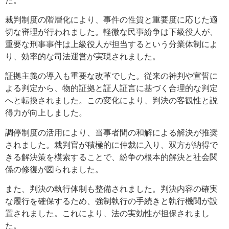
裁判制度の階層化により、事件の性質と重要度に応じた適
切な審理が行われました。軽微な民事紛争は下級役人が、
重要な刑事事件は上級役人が担当するという分業体制によ
り、効率的な司法運営が実現されました。
証拠主義の導入も重要な改革でした。従来の神判や宣誓に
よる判定から、物的証拠と証人証言に基づく合理的な判定
へと転換されました。この変化により、判決の客観性と説
得力が向上しました。
調停制度の活用により、当事者間の和解による解決が推奨
されました。裁判官が積極的に仲裁に入り、双方が納得で
きる解決策を模索することで、紛争の根本的解決と社会関
係の修復が図られました。
また、判決の執行体制も整備されました。判決内容の確実
な履行を確保するため、強制執行の手続きと執行機関が設
置されました。これにより、法の実効性が担保されまし
た。