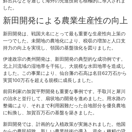
鮮出兵などを通じて海外の先進技術も積極的に導入されま
した。
新田開発による農業生産性の向上
新田開発は、戦国大名にとって最も重要な生産性向上策の
一つでした。未開地の農地化により、税収の増加と人口支
持力の向上を実現し、領国の基盤強化を図りました。
伊達政宗の奥州開発は、新田開発の典型的な成功例です。
北上川流域の湿地帯を干拓し、大規模な水田地帯を造成し
ました。この事業により、仙台藩の石高は名目62万石から
実質100万石を超える規模に成長しました。
前田利家の加賀平野開発も重要な事例です。手取川と犀川
の治水と並行して、扇状地の開発を進めました。用水路の
整備により、それまで利用困難だった台地部分を優良農地
に転換し、加賀百万石の基盤を築きました。
新田開発では、計画的な入植政策が実施されました。他国
からの農民招致、新しい農業技術の導入、資金・種籾の貸