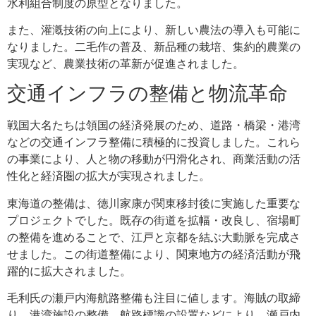
水利組合制度の原型となりました。
また、灌漑技術の向上により、新しい農法の導入も可能に
なりました。二毛作の普及、新品種の栽培、集約的農業の
実現など、農業技術の革新が促進されました。
交通インフラの整備と物流革命
戦国大名たちは領国の経済発展のため、道路・橋梁・港湾
などの交通インフラ整備に積極的に投資しました。これら
の事業により、人と物の移動が円滑化され、商業活動の活
性化と経済圏の拡大が実現されました。
東海道の整備は、徳川家康が関東移封後に実施した重要な
プロジェクトでした。既存の街道を拡幅・改良し、宿場町
の整備を進めることで、江戸と京都を結ぶ大動脈を完成さ
せました。この街道整備により、関東地方の経済活動が飛
躍的に拡大されました。
毛利氏の瀬戸内海航路整備も注目に値します。海賊の取締
り、港湾施設の整備、航路標識の設置などにより、瀬戸内