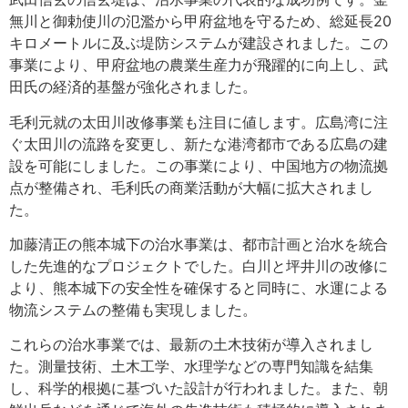
無川と御勅使川の氾濫から甲府盆地を守るため、総延長20
キロメートルに及ぶ堤防システムが建設されました。この
事業により、甲府盆地の農業生産力が飛躍的に向上し、武
田氏の経済的基盤が強化されました。
毛利元就の太田川改修事業も注目に値します。広島湾に注
ぐ太田川の流路を変更し、新たな港湾都市である広島の建
設を可能にしました。この事業により、中国地方の物流拠
点が整備され、毛利氏の商業活動が大幅に拡大されまし
た。
加藤清正の熊本城下の治水事業は、都市計画と治水を統合
した先進的なプロジェクトでした。白川と坪井川の改修に
より、熊本城下の安全性を確保すると同時に、水運による
物流システムの整備も実現しました。
これらの治水事業では、最新の土木技術が導入されまし
た。測量技術、土木工学、水理学などの専門知識を結集
し、科学的根拠に基づいた設計が行われました。また、朝