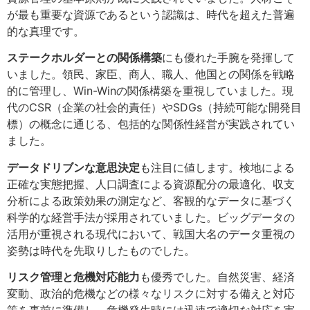
が最も重要な資源であるという認識は、時代を超えた普遍
的な真理です。
ステークホルダーとの関係構築
にも優れた手腕を発揮して
いました。領民、家臣、商人、職人、他国との関係を戦略
的に管理し、Win-Winの関係構築を重視していました。現
代のCSR（企業の社会的責任）やSDGs（持続可能な開発目
標）の概念に通じる、包括的な関係性経営が実践されてい
ました。
データドリブンな意思決定
も注目に値します。検地による
正確な実態把握、人口調査による資源配分の最適化、収支
分析による政策効果の測定など、客観的なデータに基づく
科学的な経営手法が採用されていました。ビッグデータの
活用が重視される現代において、戦国大名のデータ重視の
姿勢は時代を先取りしたものでした。
リスク管理と危機対応能力
も優秀でした。自然災害、経済
変動、政治的危機などの様々なリスクに対する備えと対応