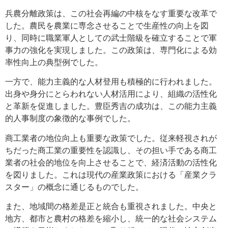
兵農分離政策は、この社会再編の中核をなす重要な改革で
した。農民を農業に専念させることで生産性の向上を図
り、同時に職業軍人としての武士階級を確立することで軍
事力の強化を実現しました。この政策は、専門化による効
率性向上の典型例でした。
一方で、能力主義的な人材登用も積極的に行われました。
出身や身分にとらわれない人材活用により、組織の活性化
と革新を促進しました。豊臣秀吉の成功は、この能力主義
的人事制度の象徴的な事例でした。
商工業者の地位向上も重要な政策でした。従来軽視されが
ちだった商工業の重要性を認識し、その担い手である商工
業者の社会的地位を向上させることで、経済活動の活性化
を図りました。これは現代の産業政策における「産業クラ
スター」の概念に通じるものでした。
また、地域間の格差是正と統合も重視されました。中央と
地方、都市と農村の格差を縮小し、統一的な社会システム