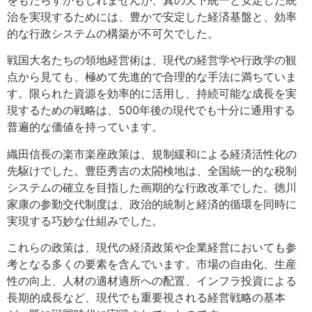
をもたらすかもしれませんが、真の天下統一と安定した統
治を実現するためには、豊かで安定した経済基盤と、効率
的な行政システムの構築が不可欠でした。
戦国大名たちの領地経営術は、現代の経営学や行政学の観
点から見ても、極めて先進的で合理的な手法に満ちていま
す。限られた資源を効率的に活用し、持続可能な成長を実
現するための戦略は、500年後の現代でも十分に通用する
普遍的な価値を持っています。
織田信長の楽市楽座政策は、規制緩和による経済活性化の
先駆けでした。豊臣秀吉の太閤検地は、全国統一的な税制
システムの確立を目指した画期的な行政改革でした。徳川
家康の参勤交代制度は、政治的統制と経済的循環を同時に
実現する巧妙な仕組みでした。
これらの政策は、現代の経済政策や企業経営においても参
考となる多くの要素を含んでいます。市場の自由化、生産
性の向上、人材の適材適所への配置、インフラ投資による
長期的成長など、現代でも重要視される経営戦略の基本