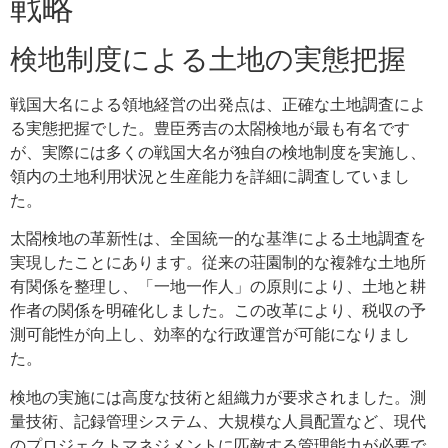
戦略
検地制度による土地の実態把握
戦国大名による領地経営の出発点は、正確な土地調査によ
る実態把握でした。豊臣秀吉の太閤検地が最も有名です
が、実際には多くの戦国大名が独自の検地制度を実施し、
領内の土地利用状況と生産能力を詳細に調査していまし
た。
太閤検地の革新性は、全国統一的な基準による土地調査を
実現したことにあります。従来の荘園制的な複雑な土地所
有関係を整理し、「一地一作人」の原則により、土地と耕
作者の関係を明確化しました。この改革により、税収の予
測可能性が向上し、効率的な行政運営が可能になりまし
た。
検地の実施には高度な技術と組織力が要求されました。測
量技術、記録管理システム、大規模な人員配置など、現代
のプロジェクトマネジメントに匹敵する管理能力が必要で