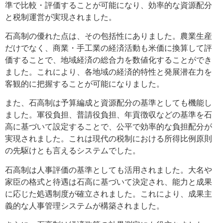
準で比較・評価することが可能になり、効率的な資源配分
と税制運営が実現されました。
石高制の優れた点は、その包括性にありました。農業生産
だけでなく、商業・手工業の経済活動も米価に換算して評
価することで、地域経済の総合力を数値化することができ
ました。これにより、各地域の経済的特性と発展潜在力を
客観的に把握することが可能になりました。
また、石高制は予算編成と資源配分の基準としても機能し
ました。軍役負担、普請役負担、年貢徴収などの基準を石
高に基づいて設定することで、公平で効率的な負担配分が
実現されました。これは現代の税制における所得比例原則
の先駆けとも言えるシステムでした。
石高制は人事評価の基準としても活用されました。大名や
家臣の格式と待遇は石高に基づいて決定され、能力と成果
に応じた処遇制度が確立されました。これにより、成果主
義的な人事管理システムが構築されました。