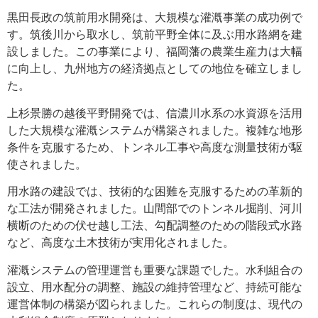
黒田長政の筑前用水開発は、大規模な灌漑事業の成功例で
す。筑後川から取水し、筑前平野全体に及ぶ用水路網を建
設しました。この事業により、福岡藩の農業生産力は大幅
に向上し、九州地方の経済拠点としての地位を確立しまし
た。
上杉景勝の越後平野開発では、信濃川水系の水資源を活用
した大規模な灌漑システムが構築されました。複雑な地形
条件を克服するため、トンネル工事や高度な測量技術が駆
使されました。
用水路の建設では、技術的な困難を克服するための革新的
な工法が開発されました。山間部でのトンネル掘削、河川
横断のための伏せ越し工法、勾配調整のための階段式水路
など、高度な土木技術が実用化されました。
灌漑システムの管理運営も重要な課題でした。水利組合の
設立、用水配分の調整、施設の維持管理など、持続可能な
運営体制の構築が図られました。これらの制度は、現代の