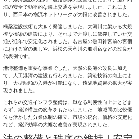
海の安全で効率的な海上交通を実現しました。これによ
り、西日本の物流ネットワークが大幅に改善されました。
橋梁建設技術も大きく発達しました。大河川に架かる大規
模な橋梁の建設により、それまで舟渡しに依存していた交
通が通年で安定化されました。名古屋の熱田神宮前の宮宿
における宮の渡しや、浜松の天竜川の船明宿などの改良が
代表例です。
港湾整備も重要な事業でした。天然の良港の改良に加え
て、人工港湾の建設も行われました。築港技術の向上によ
り、大型船舶の入港が可能になり、遠隔地貿易の拡大が実
現されました。
これらの交通インフラ整備は、単なる利便性向上にとどま
らず、経済構造の変革をもたらしました。地域間の比較優
位を活かした分業体制の確立、市場の統合、価格の安定化
など、経済効率の大幅な改善が実現されました。
法の整備と秩序の維持｜安定